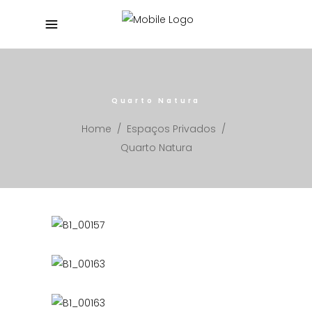
Quarto Natura
Home
/
Espaços Privados
/
Quarto Natura